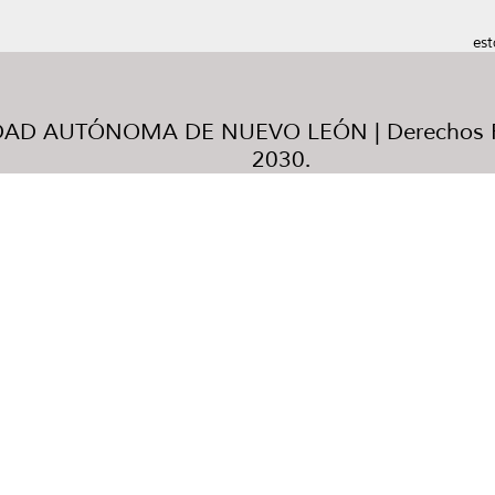
est
AD AUTÓNOMA DE NUEVO LEÓN | Derechos R
2030.