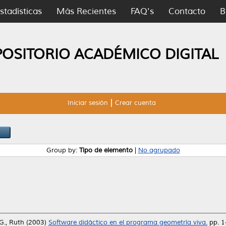
stadísticas
Más Recientes
FAQ's
Contacto
B
POSITORIO ACADÉMICO DIGITAL
Iniciar sesión
Crear cuenta
Group by:
Tipo de elemento
|
No agrupado
G., Ruth
(2003)
Software didáctico en el programa geometría viva.
pp. 1