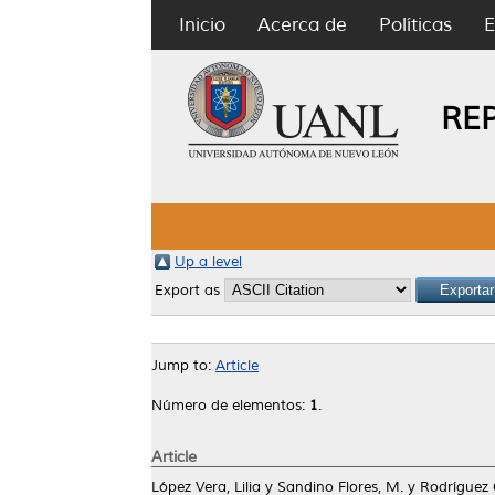
Inicio
Acerca de
Políticas
E
RE
Up a level
Export as
Jump to:
Article
Número de elementos:
1
.
Article
López Vera, Lilia
y
Sandino Flores, M.
y
Rodríguez 