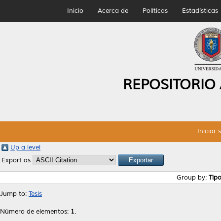
Inicio
Acerca de
Políticas
Estadísticas
REPOSITORIO
Iniciar 
Up a level
Export as
Group by:
Tip
Jump to:
Tesis
Número de elementos:
1
.