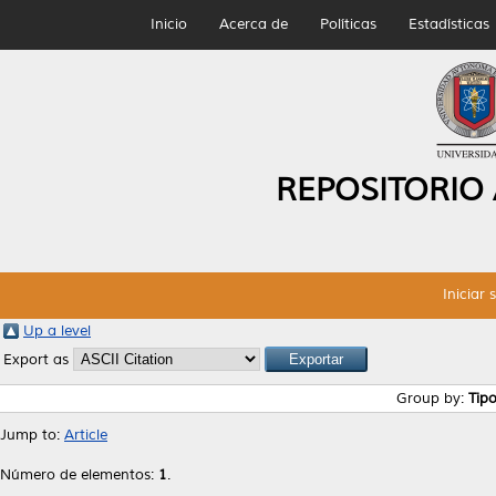
Inicio
Acerca de
Políticas
Estadísticas
REPOSITORIO
Iniciar 
Up a level
Export as
Group by:
Tip
Jump to:
Article
Número de elementos:
1
.