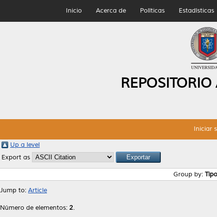
Inicio
Acerca de
Políticas
Estadísticas
REPOSITORIO
Iniciar 
Up a level
Export as
Group by:
Tip
Jump to:
Article
Número de elementos:
2
.