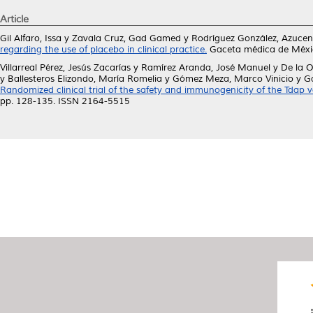
Article
Gil Alfaro, Issa
y
Zavala Cruz, Gad Gamed
y
Rodríguez González, Azucen
regarding the use of placebo in clinical practice.
Gaceta médica de Méxic
Villarreal Pérez, Jesús Zacarías
y
Ramírez Aranda, José Manuel
y
De la 
y
Ballesteros Elizondo, María Romelia
y
Gómez Meza, Marco Vinicio
y
Ga
Randomized clinical trial of the safety and immunogenicity of the Tda
pp. 128-135. ISSN 2164-5515