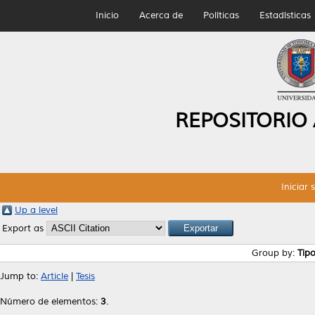
Inicio
Acerca de
Políticas
Estadísticas
REPOSITORIO
Iniciar 
Up a level
Export as
Group by:
Tip
Jump to:
Article
|
Tesis
Número de elementos:
3
.