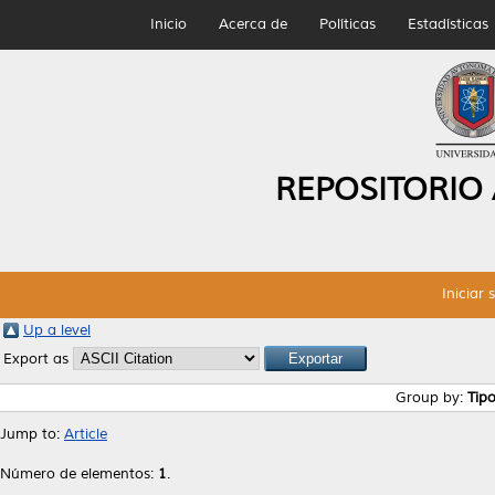
Inicio
Acerca de
Políticas
Estadísticas
REPOSITORIO
Iniciar 
Up a level
Export as
Group by:
Tip
Jump to:
Article
Número de elementos:
1
.