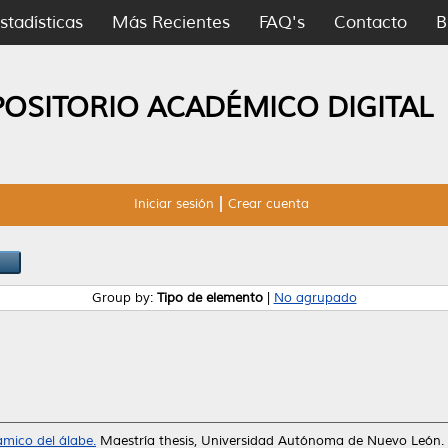
stadísticas
Más Recientes
FAQ's
Contacto
B
POSITORIO ACADÉMICO DIGITAL
Iniciar sesión
Crear cuenta
Group by:
Tipo de elemento
|
No agrupado
ámico del álabe.
Maestría thesis, Universidad Autónoma de Nuevo León.