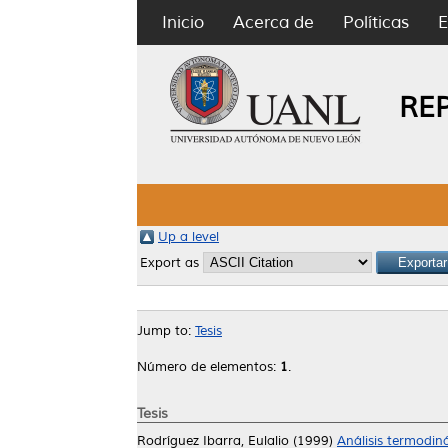
Inicio
Acerca de
Políticas
E
RE
Up a level
Export as
Jump to:
Tesis
Número de elementos:
1
.
Tesis
Rodríguez Ibarra, Eulalio
(1999)
Análisis termodin