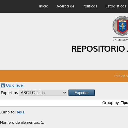
Inicio
Acerca de
Políticas
Estadísticas
REPOSITORIO
Iniciar 
Up a level
Export as
Group by:
Tip
Jump to:
Tesis
Número de elementos:
1
.