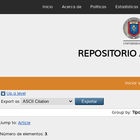
Inicio
Acerca de
Políticas
Estadísticas
REPOSITORIO
Iniciar 
Up a level
Export as
Group by:
Tip
Jump to:
Article
Número de elementos:
3
.