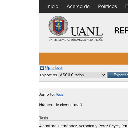
Inicio
Acerca de
Políticas
E
RE
Up a level
Export as
Jump to:
Tesis
Número de elementos:
1
.
Tesis
Alcántara Hernández, Verónica
y
Pérez Reyes, Patr