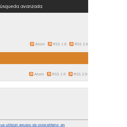
úsqueda avanzada
Atom
RSS 1.0
RSS 2.0
Atom
RSS 1.0
RSS 2.0
ue utilizan equipo de oxiacetileno, en