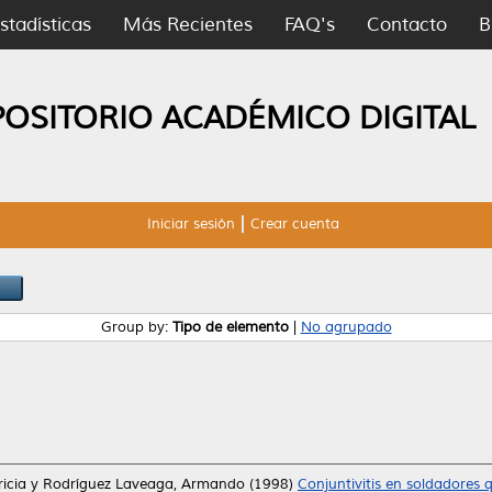
stadísticas
Más Recientes
FAQ's
Contacto
B
POSITORIO ACADÉMICO DIGITAL
Iniciar sesión
Crear cuenta
Group by:
Tipo de elemento
|
No agrupado
icia
y
Rodríguez Laveaga, Armando
(1998)
Conjuntivitis en soldadores q