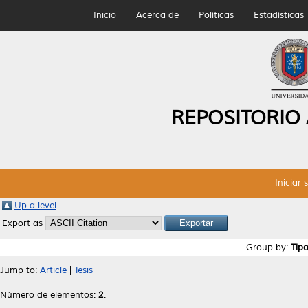
Inicio
Acerca de
Políticas
Estadísticas
REPOSITORIO
Iniciar 
Up a level
Export as
Group by:
Tip
Jump to:
Article
|
Tesis
Número de elementos:
2
.