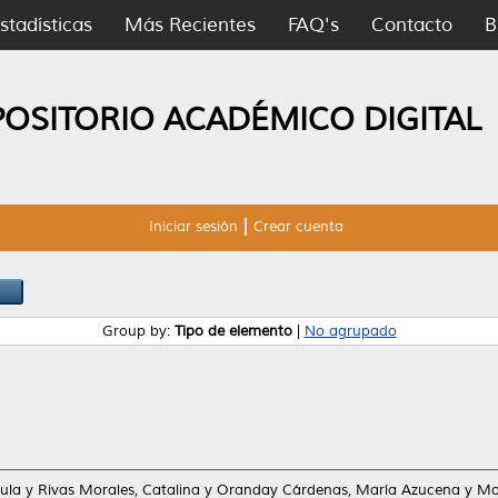
stadísticas
Más Recientes
FAQ's
Contacto
B
POSITORIO ACADÉMICO DIGITAL
Iniciar sesión
Crear cuenta
Group by:
Tipo de elemento
|
No agrupado
ula
y
Rivas Morales, Catalina
y
Oranday Cárdenas, María Azucena
y
Mo