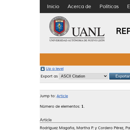
Inicio
Acerca de
Políticas
E
RE
Up a level
Export as
Jump to:
Article
Número de elementos:
1
.
Article
Rodríguez Magaña, Martha P.
y
Cordero Pérez, Pa