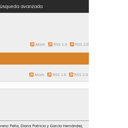
úsqueda avanzada
Atom
RSS 1.0
RSS 2.0
Atom
RSS 1.0
RSS 2.0
reno Peña, Diana Patricia
y
García Hernández,