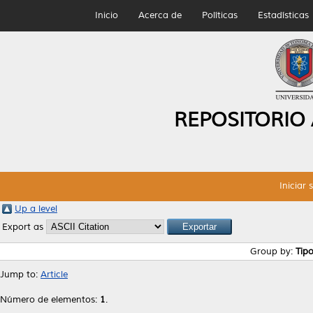
Inicio
Acerca de
Políticas
Estadísticas
REPOSITORIO
Iniciar 
Up a level
Export as
Group by:
Tip
Jump to:
Article
Número de elementos:
1
.