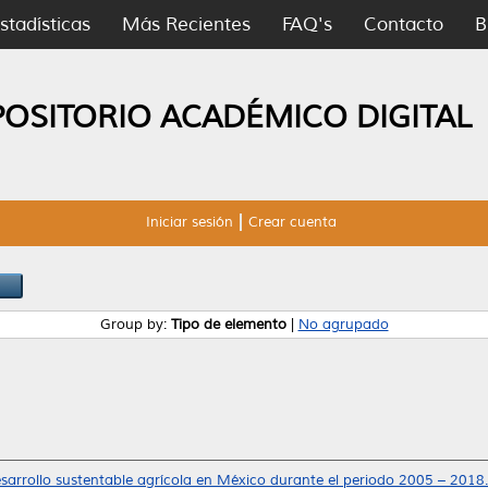
stadísticas
Más Recientes
FAQ's
Contacto
B
POSITORIO ACADÉMICO DIGITAL
Iniciar sesión
Crear cuenta
Group by:
Tipo de elemento
|
No agrupado
sarrollo sustentable agrícola en México durante el periodo 2005 – 2018.