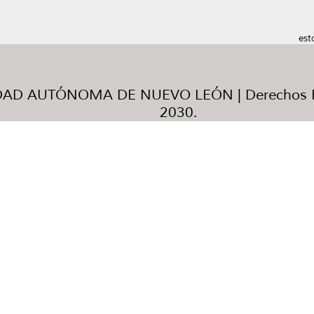
est
AD AUTÓNOMA DE NUEVO LEÓN | Derechos R
2030.