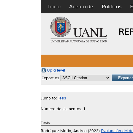
Inicio
Acerca de
Políticas
E
RE
Up a level
Export as
Jump to:
Tesis
Número de elementos:
1
.
Tesis
Rodríguez Matla, Andrea
(2023)
Evaluación del de