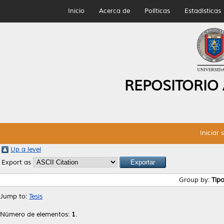
Inicio
Acerca de
Políticas
Estadísticas
REPOSITORIO
Iniciar 
Up a level
Export as
Group by:
Tip
Jump to:
Tesis
Número de elementos:
1
.