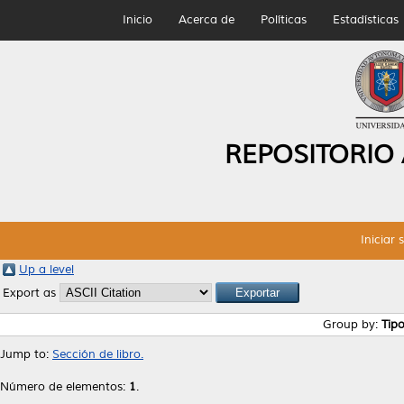
Inicio
Acerca de
Políticas
Estadísticas
REPOSITORIO
Iniciar 
Up a level
Export as
Group by:
Tip
Jump to:
Sección de libro.
Número de elementos:
1
.