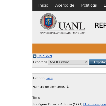
Inicio
Acerca de
Políticas
E
RE
Up a level
Export as
Jump to:
Tesis
Número de elementos:
1
.
Tesis
Rodríguez Orozco, Antonio
(1991)
El altruísmo, an