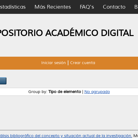
stadísticas
Más Recientes
FAQ's
Contacto
B
POSITORIO ACADÉMICO DIGITAL
Iniciar sesión
Crear cuenta
Group by:
Tipo de elemento
|
No agrupado
álisis bibliográfico del concepto y situación actual de la investigación.
Ma