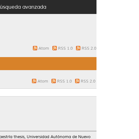
úsqueda avanzada
Atom
RSS 1.0
RSS 2.0
Atom
RSS 1.0
RSS 2.0
estría thesis, Universidad Autónoma de Nuevo