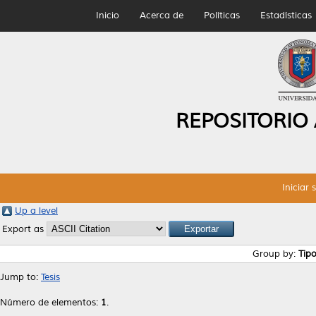
Inicio
Acerca de
Políticas
Estadísticas
REPOSITORIO
Iniciar 
Up a level
Export as
Group by:
Tip
Jump to:
Tesis
Número de elementos:
1
.