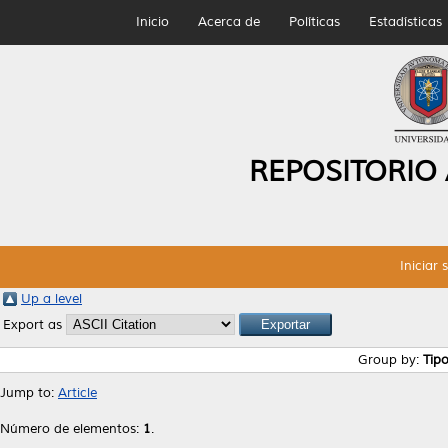
Inicio
Acerca de
Políticas
Estadísticas
REPOSITORIO
Iniciar 
Up a level
Export as
Group by:
Tip
Jump to:
Article
Número de elementos:
1
.