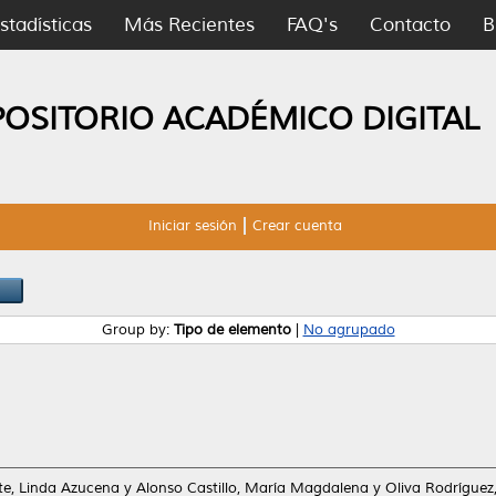
stadísticas
Más Recientes
FAQ's
Contacto
B
POSITORIO ACADÉMICO DIGITAL
Iniciar sesión
Crear cuenta
Group by:
Tipo de elemento
|
No agrupado
te, Linda Azucena
y
Alonso Castillo, María Magdalena
y
Oliva Rodríguez