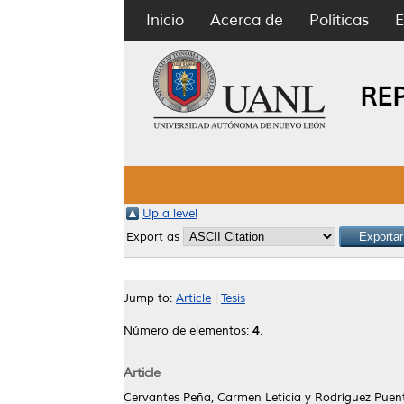
Inicio
Acerca de
Políticas
E
RE
Up a level
Export as
Jump to:
Article
|
Tesis
Número de elementos:
4
.
Article
Cervantes Peña, Carmen Leticia
y
Rodríguez Puen