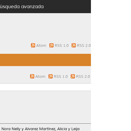
úsqueda avanzada
Atom
RSS 1.0
RSS 2.0
Atom
RSS 1.0
RSS 2.0
, Nora Nelly
y
Alvarez Martínez, Alicia
y
Leija