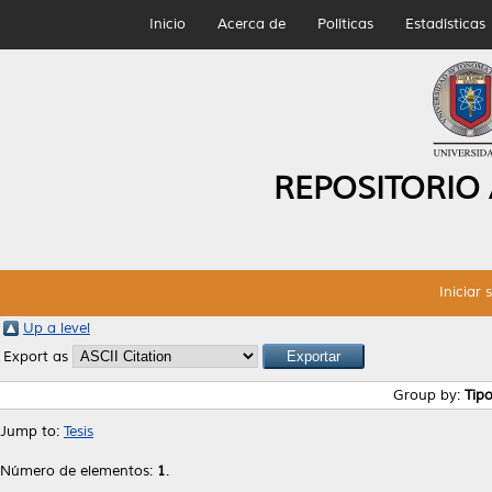
Inicio
Acerca de
Políticas
Estadísticas
REPOSITORIO
Iniciar 
Up a level
Export as
Group by:
Tip
Jump to:
Tesis
Número de elementos:
1
.