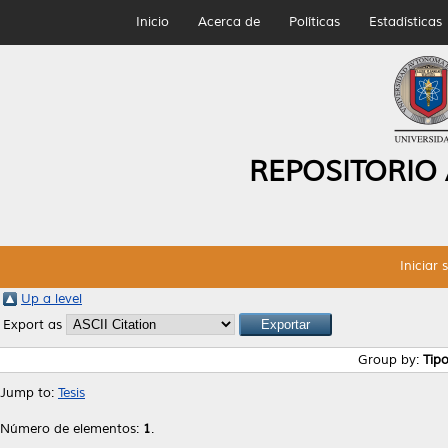
Inicio
Acerca de
Políticas
Estadísticas
REPOSITORIO
Iniciar 
Up a level
Export as
Group by:
Tip
Jump to:
Tesis
Número de elementos:
1
.