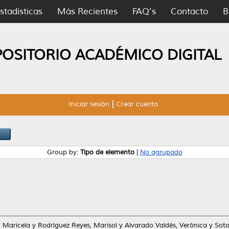
stadísticas
Más Recientes
FAQ's
Contacto
B
POSITORIO ACADÉMICO DIGITAL
Iniciar sesión
Crear cuenta
Group by:
Tipo de elemento
|
No agrupado
, Maricela
y
Rodríguez Reyes, Marisol
y
Alvarado Valdés, Verónica
y
Soto