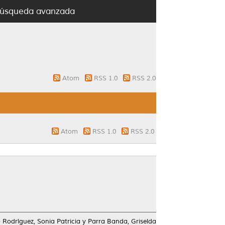
úsqueda avanzada
Atom
RSS 1.0
RSS 2.0
Atom
RSS 1.0
RSS 2.0
 Rodríguez, Sonia Patricia
y
Parra Banda, Griselda