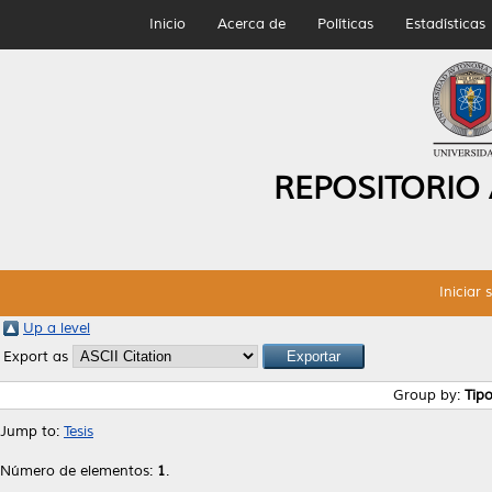
Inicio
Acerca de
Políticas
Estadísticas
REPOSITORIO
Iniciar 
Up a level
Export as
Group by:
Tip
Jump to:
Tesis
Número de elementos:
1
.