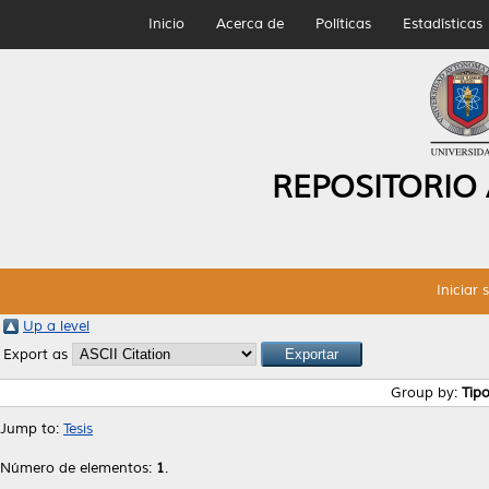
Inicio
Acerca de
Políticas
Estadísticas
REPOSITORIO
Iniciar 
Up a level
Export as
Group by:
Tip
Jump to:
Tesis
Número de elementos:
1
.