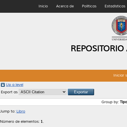
Inicio
Acerca de
Políticas
Estadísticas
REPOSITORIO
Iniciar 
Up a level
Export as
Group by:
Tip
Jump to:
Libro
Número de elementos:
1
.