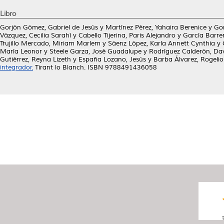
Libro
Gorjón Gómez, Gabriel de Jesús
y
Martínez Pérez, Yahaira Berenice
y
Gor
Vázquez, Cecilia Sarahí
y
Cabello Tijerina, Paris Alejandro
y
García Barre
Trujillo Mercado, Miriam Marlem
y
Sáenz López, Karla Annett Cynthia
y
María Leonor
y
Steele Garza, José Guadalupe
y
Rodríguez Calderón, Da
Gutiérrez, Reyna Lizeth
y
España Lozano, Jesús
y
Barba Álvarez, Rogelio
integrador.
Tirant lo Blanch. ISBN 9788491436058