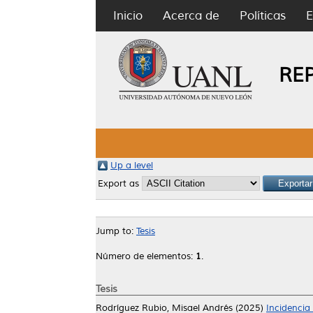
Inicio
Acerca de
Políticas
E
RE
Up a level
Export as
Jump to:
Tesis
Número de elementos:
1
.
Tesis
Rodríguez Rubio, Misael Andrés
(2025)
Incidencia