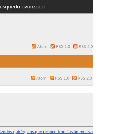
úsqueda avanzada
Atom
RSS 1.0
RSS 2.0
Atom
RSS 1.0
RSS 2.0
tizados quirúrgicos que reciben transfusión masiva