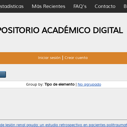
stadísticas
Más Recientes
FAQ's
Contacto
B
POSITORIO ACADÉMICO DIGITAL
Iniciar sesión
Crear cuenta
Group by:
Tipo de elemento
|
No agrupado
 de lesión renal aguda: un estudio retrospectivo en pacientes politrauma