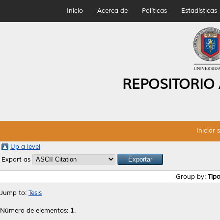
Inicio
Acerca de
Políticas
Estadísticas
REPOSITORIO
Iniciar 
Up a level
Export as
Group by:
Tip
Jump to:
Tesis
Número de elementos:
1
.