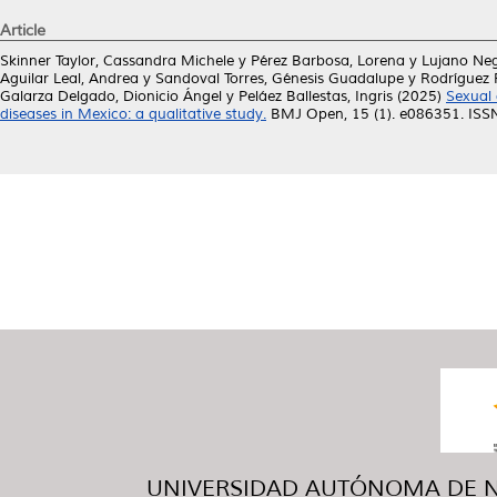
Article
Skinner Taylor, Cassandra Michele
y
Pérez Barbosa, Lorena
y
Lujano Neg
Aguilar Leal, Andrea
y
Sandoval Torres, Génesis Guadalupe
y
Rodríguez R
Galarza Delgado, Dionicio Ángel
y
Peláez Ballestas, Ingris
(2025)
Sexual 
diseases in Mexico: a qualitative study.
BMJ Open, 15 (1). e086351. IS
UNIVERSIDAD AUTÓNOMA DE NUE