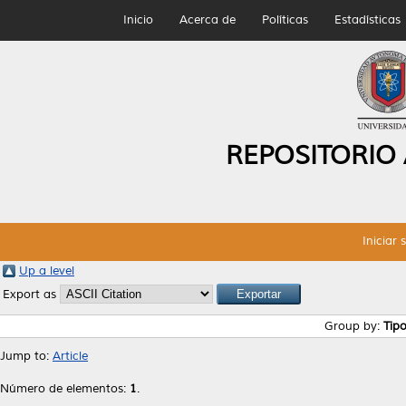
Inicio
Acerca de
Políticas
Estadísticas
REPOSITORIO
Iniciar 
Up a level
Export as
Group by:
Tip
Jump to:
Article
Número de elementos:
1
.