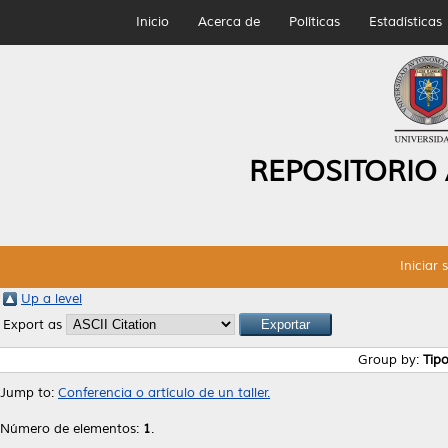
Inicio
Acerca de
Políticas
Estadísticas
REPOSITORIO
Iniciar 
Up a level
Export as
Group by:
Tip
Jump to:
Conferencia o artículo de un taller.
Número de elementos:
1
.