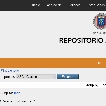
Inicio
Acerca de
Políticas
Estadísticas
REPOSITORIO
Iniciar 
Up a level
Export as
Group by:
Tip
Jump to:
Tesis
Número de elementos:
1
.