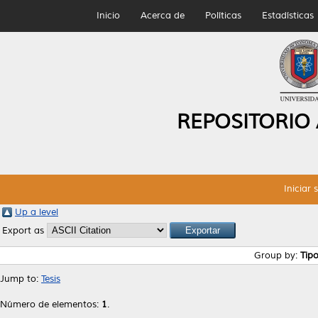
Inicio
Acerca de
Políticas
Estadísticas
REPOSITORIO
Iniciar 
Up a level
Export as
Group by:
Tip
Jump to:
Tesis
Número de elementos:
1
.