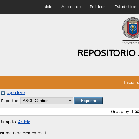
Inicio
Acerca de
Políticas
Estadísticas
REPOSITORIO
Iniciar 
Up a level
Export as
Group by:
Tip
Jump to:
Article
Número de elementos:
1
.