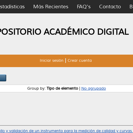
stadísticas
Más Recientes
FAQ's
Contacto
B
POSITORIO ACADÉMICO DIGITAL
Iniciar sesión
Crear cuenta
Group by:
Tipo de elemento
|
No agrupado
llo y validación de un instrumento para la medición de calidad y curvas 