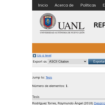
Inicio
Acerca de
Políticas
E
RE
Up a level
Export as
Jump to:
Tesis
Número de elementos:
1
.
Tesis
Rodríguez Torres, Raymundo Ángel
(2018)
Desarro