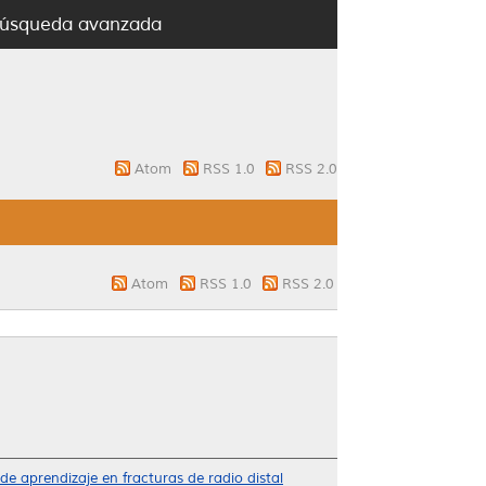
úsqueda avanzada
Atom
RSS 1.0
RSS 2.0
Atom
RSS 1.0
RSS 2.0
de aprendizaje en fracturas de radio distal