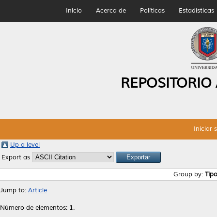
Inicio
Acerca de
Políticas
Estadísticas
REPOSITORIO
Iniciar 
Up a level
Export as
Group by:
Tip
Jump to:
Article
Número de elementos:
1
.