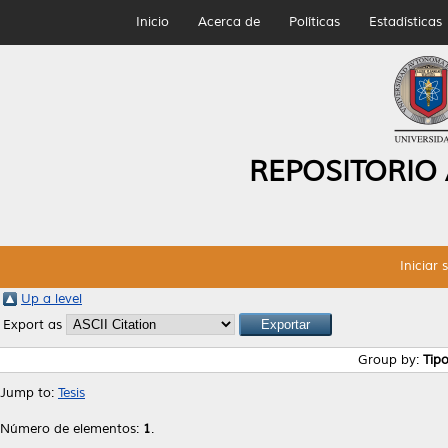
Inicio
Acerca de
Políticas
Estadísticas
REPOSITORIO
Iniciar 
Up a level
Export as
Group by:
Tip
Jump to:
Tesis
Número de elementos:
1
.