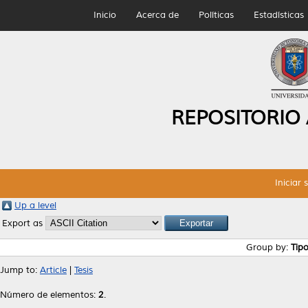
Inicio
Acerca de
Políticas
Estadísticas
REPOSITORIO
Iniciar 
Up a level
Export as
Group by:
Tip
Jump to:
Article
|
Tesis
Número de elementos:
2
.