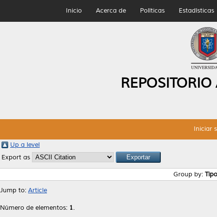
Inicio
Acerca de
Políticas
Estadísticas
REPOSITORIO
Iniciar 
Up a level
Export as
Group by:
Tip
Jump to:
Article
Número de elementos:
1
.