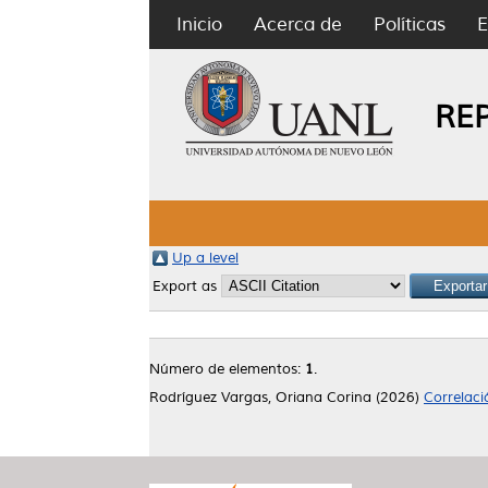
Inicio
Acerca de
Políticas
E
RE
Up a level
Export as
Número de elementos:
1
.
Rodríguez Vargas, Oriana Corina
(2026)
Correlaci