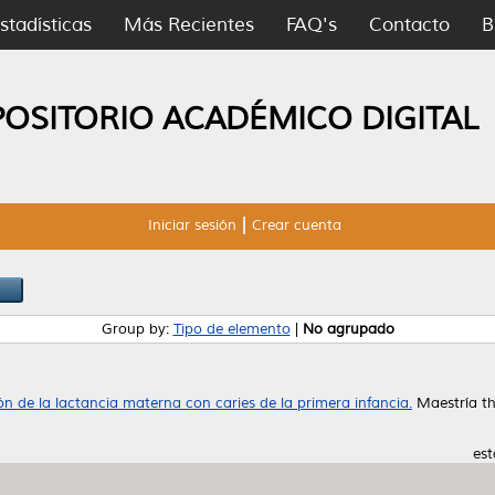
stadísticas
Más Recientes
FAQ's
Contacto
B
POSITORIO ACADÉMICO DIGITAL
Iniciar sesión
Crear cuenta
Group by:
Tipo de elemento
|
No agrupado
ón de la lactancia materna con caries de la primera infancia.
Maestría th
est