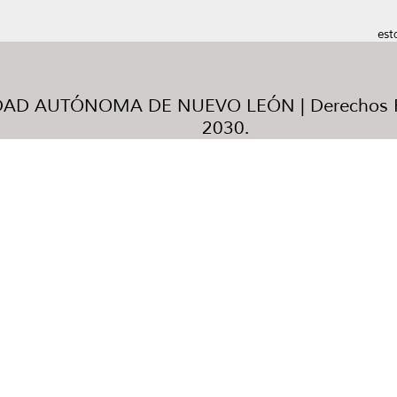
est
AD AUTÓNOMA DE NUEVO LEÓN | Derechos R
2030.