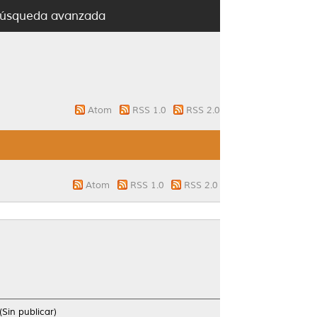
úsqueda avanzada
Atom
RSS 1.0
RSS 2.0
Atom
RSS 1.0
RSS 2.0
in publicar)