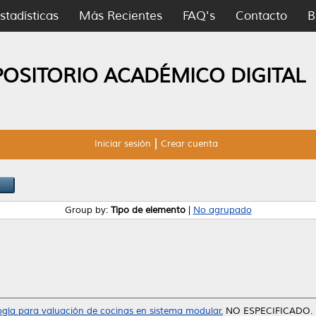
stadísticas
Más Recientes
FAQ's
Contacto
B
POSITORIO ACADÉMICO DIGITAL
Iniciar sesión
Crear cuenta
Group by:
Tipo de elemento
|
No agrupado
gía para valuación de cocinas en sistema modular.
NO ESPECIFICADO. (S