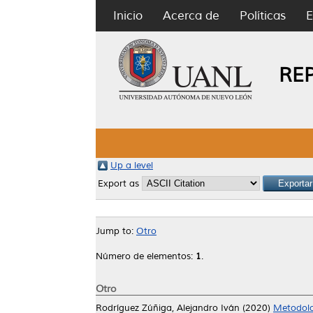
Inicio
Acerca de
Políticas
E
RE
Up a level
Export as
Jump to:
Otro
Número de elementos:
1
.
Otro
Rodríguez Zúñiga, Alejandro Iván
(2020)
Metodolo