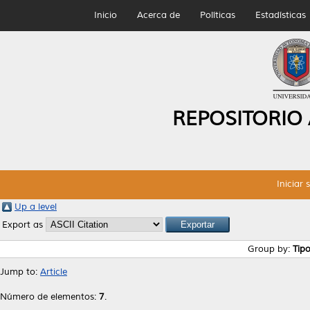
Inicio
Acerca de
Políticas
Estadísticas
REPOSITORIO
Iniciar 
Up a level
Export as
Group by:
Tip
Jump to:
Article
Número de elementos:
7
.