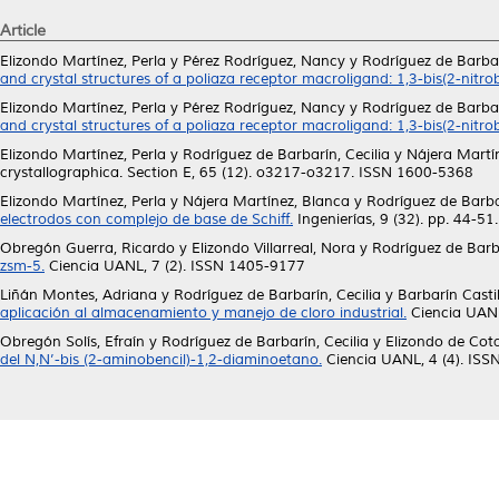
Article
Elizondo Martínez, Perla
y
Pérez Rodríguez, Nancy
y
Rodríguez de Barbar
and crystal structures of a poliaza receptor macroligand: 1,3-bis(2-nit
Elizondo Martínez, Perla
y
Pérez Rodríguez, Nancy
y
Rodríguez de Barbar
and crystal structures of a poliaza receptor macroligand: 1,3-bis(2-nit
Elizondo Martínez, Perla
y
Rodríguez de Barbarín, Cecilia
y
Nájera Martí
crystallographica. Section E, 65 (12). o3217-o3217. ISSN 1600-5368
Elizondo Martínez, Perla
y
Nájera Martínez, Blanca
y
Rodríguez de Barbar
electrodos con complejo de base de Schiff.
Ingenierías, 9 (32). pp. 44-
Obregón Guerra, Ricardo
y
Elizondo Villarreal, Nora
y
Rodríguez de Barba
zsm-5.
Ciencia UANL, 7 (2). ISSN 1405-9177
Liñán Montes, Adriana
y
Rodríguez de Barbarín, Cecilia
y
Barbarín Casti
aplicación al almacenamiento y manejo de cloro industrial.
Ciencia UANL
Obregón Solís, Efraín
y
Rodríguez de Barbarín, Cecilia
y
Elizondo de Cota
del N,N’-bis (2-aminobencil)-1,2-diaminoetano.
Ciencia UANL, 4 (4). IS