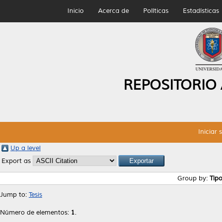
Inicio
Acerca de
Políticas
Estadísticas
REPOSITORIO
Iniciar 
Up a level
Export as
Group by:
Tip
Jump to:
Tesis
Número de elementos:
1
.