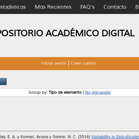
stadísticas
Más Recientes
FAQ's
Contacto
B
POSITORIO ACADÉMICO DIGITAL
Iniciar sesión
Crear cuenta
Group by:
Tipo de elemento
|
No agrupado
ez, E. A.
y
Kumari, Aruna
y
Sarkar, N. C.
(2016)
Variability in Epicuticu