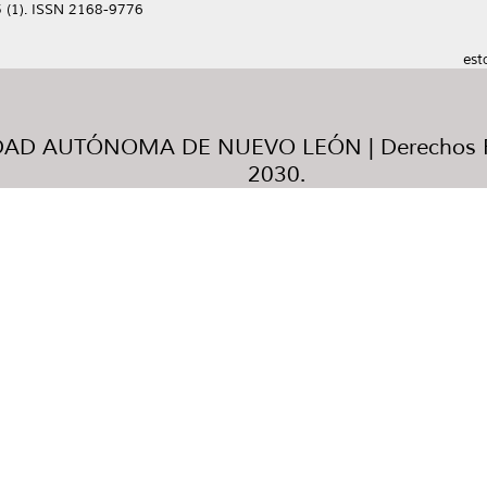
 5 (1). ISSN 2168-9776
est
AD AUTÓNOMA DE NUEVO LEÓN | Derechos R
2030.