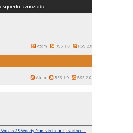
úsqueda avanzada
Atom
RSS 1.0
RSS 2.0
Atom
RSS 1.0
RSS 2.0
lar Wax in 35 Woody Plants in Linares, Northeast