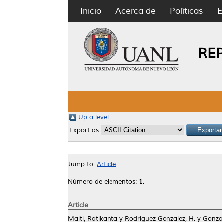
Inicio
Acerca de
Políticas
E
RE
Up a level
Export as
Jump to:
Article
Número de elementos:
1
.
Article
Maiti, Ratikanta
y
Rodriguez Gonzalez, H.
y
Gonzal