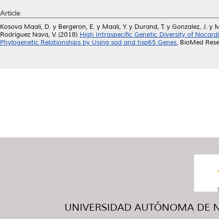
Article
Kosova Maali, D.
y
Bergeron, E.
y
Maali, Y.
y
Durand, T.
y
Gonzalez, J.
y
M
Rodriguez Nava, V.
(2018)
High Intraspecific Genetic Diversity of Nocar
Phylogenetic Relationships by Using sod and hsp65 Genes.
BioMed Resea
UNIVERSIDAD AUTÓNOMA DE NUE