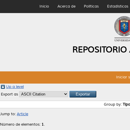
Inicio
Acerca de
Políticas
Estadísticas
REPOSITORIO
Iniciar 
Up a level
Export as
Group by:
Tip
Jump to:
Article
Número de elementos:
1
.