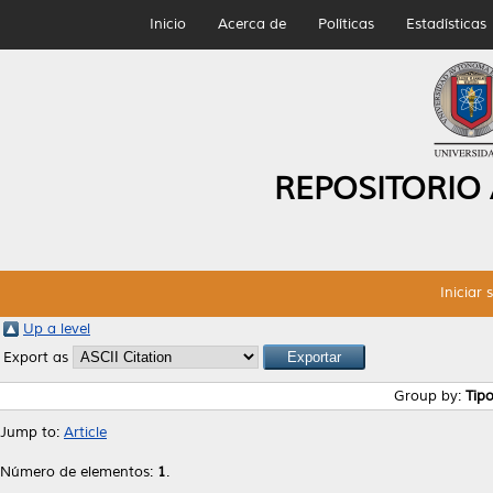
Inicio
Acerca de
Políticas
Estadísticas
REPOSITORIO
Iniciar 
Up a level
Export as
Group by:
Tip
Jump to:
Article
Número de elementos:
1
.