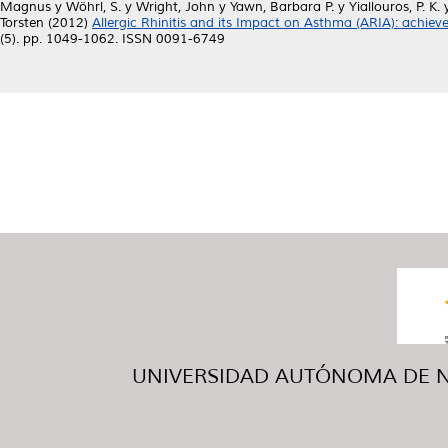
Magnus
y
Wöhrl, S.
y
Wright, John
y
Yawn, Barbara P.
y
Yiallouros, P. K.
Torsten
(2012)
Allergic Rhinitis and its Impact on Asthma (ARIA): achiev
(5). pp. 1049-1062. ISSN 0091-6749
UNIVERSIDAD AUTÓNOMA DE NUE