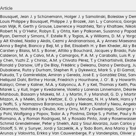
Article
Bousquet, Jean J.
y
Schünemann, Holger J.
y
Samolinski, Boleslaw
y
Dem
Louis Philippe
y
Bousquet, Philippe J.
y
Brozek, Jan L.
y
Canonica, Giorgi
van Wijk, R. Gerth
y
Grouse, Lawrence
y
Haahtela, Tari
y
Khaltaev, Nikol
Robert N.
y
O'Hehir, Robyn E.
y
Ohta, Ken
y
Palkonen, Susanna
y
Papad
Ryan, Dermot
y
Simons, F. Estelle R.
y
Togias, A.
y
Williams, D. M.
y
Yorga
y
Aït Khaled, Nadia
y
Akdis, Cezmi
y
Andrianarisoa, A.
y
Annesi Maesano,
Anna
y
Beghé, Bianca
y
Beji, M.
y
Bel, Elisabeth H.
y
Ben Kheder, Ali
y
Be
Carsten
y
Blaiss, M.S.
y
Boner, Attilio
y
Bouchard, Jacques
y
Braido, Fulv
Calderon, M. A.
y
Calvo, M.A.
y
Camargos, P. A. M.
y
Caraballo, Luis R.
y
y
Chen, Yuzhi Z.
y
Chiriac, A.M.
y
Chivato Pérez, T.
y
Chkhartishvili, Ekate
Ronald
y
Darsow, Ulf
y
De Blay, Frédéric
y
Deleanu, Diana
y
Denburg, J
Dubakiene, Ruta
y
Durham, Stephen R.
y
Dykewicz, Mark S.
y
El Gamal,
Fukuda, T.
y
Gamkrelidze, Amiran
y
Gereda, José E.
y
González Díaz, Sa
Hellquist Dahl, Birthe
y
Horak, Friedrich
y
Hourihane, J. O’. B.
y
Howarth,
Kalayci, Omer
y
Kaliner, M.A.
y
Kalyoncu, A. F.
y
Keil, Thomas
y
Keith, Pau
Marek L.
y
Kull, Inger
y
Kvedariene, Violeta
y
Larenas Linnemann, Désiré
Mahboub, Bassam
y
Makela, M. J.
y
Martin, F.
y
Marshall, G. D.
y
Martin
Mazon, A.
y
Melén, Erik
y
Meltzer, E. O.
y
Mendez, N. H.
y
Merk, Hans
y
y
Nafti, S.
y
Namazova Baranova, Leyla
y
Nekam, Kristof
y
Neou, Angelo
Okamoto, Yoshitaka
y
Okubo, Kim
y
Orru, M.P.
y
Ouedraogo, Solange
y
y
Pohl, Wolfgang
y
Popov, Todor A.
y
Postma, Dirkje S.
y
Potter, Paul
y
R
Romano, A.
y
Roman Rodriguez, M.
y
Rosado Pinto, José
y
Rosenwasser
Schmid Grendelmeier, Peter
y
Sheikh, Aziz
y
Sisul Alvariza, Juan Carlos
Stoloff, S. W.
y
Sunyer, Jordi
y
Szczeklik, A.
y
Todo Bom, Ana Maria
y
Tos
Arunas
y
Valovirta, Erkka
y
Van Cauwenberge, P.
y
Vandenplas, Olivier