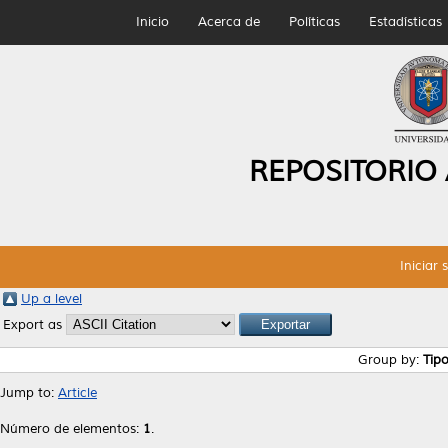
Inicio
Acerca de
Políticas
Estadísticas
REPOSITORIO
Iniciar 
Up a level
Export as
Group by:
Tip
Jump to:
Article
Número de elementos:
1
.