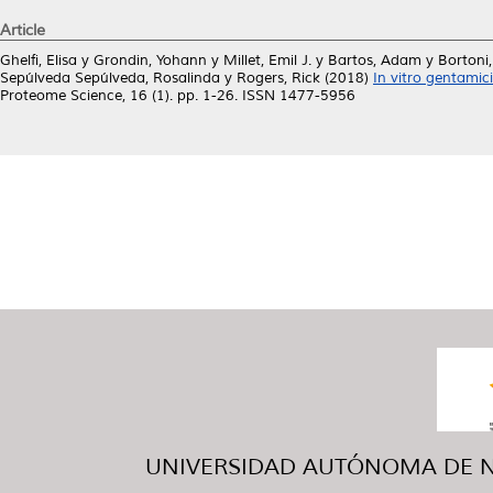
Article
Ghelfi, Elisa
y
Grondin, Yohann
y
Millet, Emil J.
y
Bartos, Adam
y
Bortoni
Sepúlveda Sepúlveda, Rosalinda
y
Rogers, Rick
(2018)
In vitro gentamici
Proteome Science, 16 (1). pp. 1-26. ISSN 1477-5956
UNIVERSIDAD AUTÓNOMA DE NUE