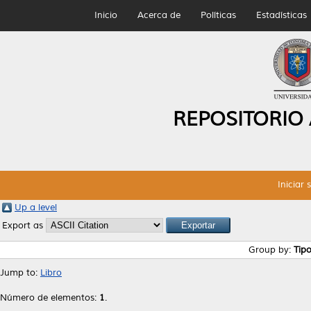
Inicio
Acerca de
Políticas
Estadísticas
REPOSITORIO
Iniciar 
Up a level
Export as
Group by:
Tip
Jump to:
Libro
Número de elementos:
1
.