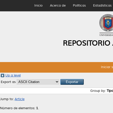
Inicio
Acerca de
Políticas
Estadísticas
REPOSITORIO
Iniciar 
Up a level
Export as
Group by:
Tip
Jump to:
Article
Número de elementos:
1
.