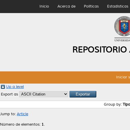
Inicio
Acerca de
Políticas
Estadísticas
REPOSITORIO
Iniciar 
Up a level
Export as
Group by:
Tip
Jump to:
Article
Número de elementos:
1
.