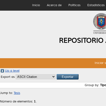
Inicio
Acerca de
Políticas
Estadísticas
REPOSITORIO
Iniciar 
Up a level
Export as
Group by:
Tip
Jump to:
Tesis
Número de elementos:
1
.